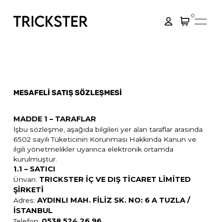
0
MESAFELİ SATIŞ SÖZLEŞMESİ
MADDE 1 – TARAFLAR
İşbu sözleşme, aşağıda bilgileri yer alan taraflar arasında
6502 sayılı Tüketicinin Korunması Hakkında Kanun ve
ilgili yönetmelikler uyarınca elektronik ortamda
kurulmuştur.
1.1 – SATICI
TRICKSTER İÇ VE DIŞ TİCARET LİMİTED
Ünvan:
ŞİRKETİ
AYDINLI MAH. FİLİZ SK. NO: 6 A TUZLA /
Adres:
İSTANBUL
0538 524 26 96
Telefon: