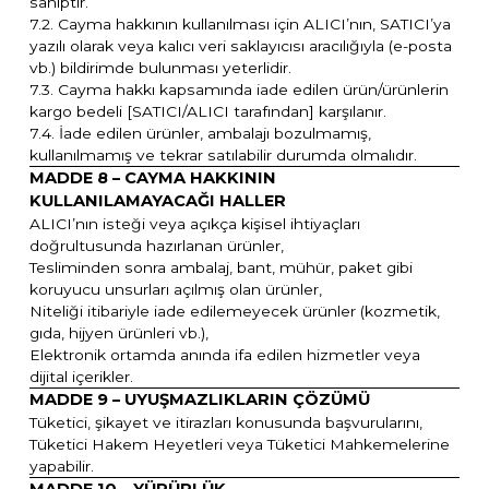
sahiptir.
7.2. Cayma hakkının kullanılması için ALICI’nın, SATICI’ya
yazılı olarak veya kalıcı veri saklayıcısı aracılığıyla (e-posta
vb.) bildirimde bulunması yeterlidir.
7.3. Cayma hakkı kapsamında iade edilen ürün/ürünlerin
kargo bedeli [SATICI/ALICI tarafından] karşılanır.
7.4. İade edilen ürünler, ambalajı bozulmamış,
kullanılmamış ve tekrar satılabilir durumda olmalıdır.
MADDE 8 – CAYMA HAKKININ
KULLANILAMAYACAĞI HALLER
ALICI’nın isteği veya açıkça kişisel ihtiyaçları
doğrultusunda hazırlanan ürünler,
Tesliminden sonra ambalaj, bant, mühür, paket gibi
koruyucu unsurları açılmış olan ürünler,
Niteliği itibariyle iade edilemeyecek ürünler (kozmetik,
gıda, hijyen ürünleri vb.),
Elektronik ortamda anında ifa edilen hizmetler veya
dijital içerikler.
MADDE 9 – UYUŞMAZLIKLARIN ÇÖZÜMÜ
Tüketici, şikayet ve itirazları konusunda başvurularını,
Tüketici Hakem Heyetleri veya Tüketici Mahkemelerine
yapabilir.
MADDE 10 – YÜRÜRLÜK