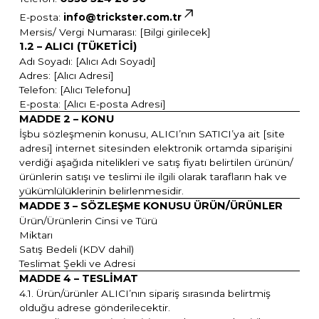
E-posta:
info@trickster.com.tr
Mersis/ Vergi Numarası: [Bilgi girilecek]
1.2 – ALICI (TÜKETİCİ)
Adı Soyadı: [Alıcı Adı Soyadı]
Adres: [Alıcı Adresi]
Telefon: [Alıcı Telefonu]
E-posta: [Alıcı E-posta Adresi]
MADDE 2 – KONU
İşbu sözleşmenin konusu, ALICI’nın SATICI’ya ait [site
adresi] internet sitesinden elektronik ortamda siparişini
verdiği aşağıda nitelikleri ve satış fiyatı belirtilen ürünün/
ürünlerin satışı ve teslimi ile ilgili olarak tarafların hak ve
yükümlülüklerinin belirlenmesidir.
MADDE 3 – SÖZLEŞME KONUSU ÜRÜN/ÜRÜNLER
Ürün/Ürünlerin Cinsi ve Türü
Miktarı
Satış Bedeli (KDV dahil)
Teslimat Şekli ve Adresi
MADDE 4 – TESLİMAT
4.1. Ürün/ürünler ALICI’nın sipariş sırasında belirtmiş
olduğu adrese gönderilecektir.