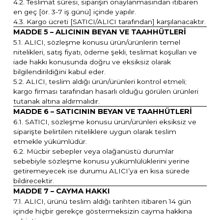
4.2. Teslimat süresi, siparişin onaylanmasından itibaren
en geç [ör. 3-7 iş günü] içinde yapılır.
4.3. Kargo ücreti [SATICI/ALICI tarafından] karşılanacaktır.
MADDE 5 – ALICININ BEYAN VE TAAHHÜTLERİ
5.1. ALICI, sözleşme konusu ürün/ürünlerin temel
nitelikleri, satış fiyatı, ödeme şekli, teslimat koşulları ve
iade hakkı konusunda doğru ve eksiksiz olarak
bilgilendirildiğini kabul eder.
5.2. ALICI, teslim aldığı ürün/ürünleri kontrol etmeli;
kargo firması tarafından hasarlı olduğu görülen ürünleri
tutanak altına aldırmalıdır.
MADDE 6 – SATICININ BEYAN VE TAAHHÜTLERİ
6.1. SATICI, sözleşme konusu ürün/ürünleri eksiksiz ve
siparişte belirtilen niteliklere uygun olarak teslim
etmekle yükümlüdür.
6.2. Mücbir sebepler veya olağanüstü durumlar
sebebiyle sözleşme konusu yükümlülüklerini yerine
getiremeyecek ise durumu ALICI’ya en kısa sürede
bildirecektir.
MADDE 7 – CAYMA HAKKI
7.1. ALICI, ürünü teslim aldığı tarihten itibaren 14 gün
içinde hiçbir gerekçe göstermeksizin cayma hakkına