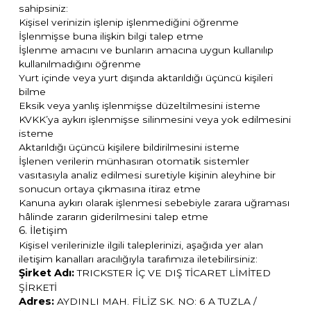
sahipsiniz:
Kişisel verinizin işlenip işlenmediğini öğrenme
İşlenmişse buna ilişkin bilgi talep etme
İşlenme amacını ve bunların amacına uygun kullanılıp
kullanılmadığını öğrenme
Yurt içinde veya yurt dışında aktarıldığı üçüncü kişileri
bilme
Eksik veya yanlış işlenmişse düzeltilmesini isteme
KVKK’ya aykırı işlenmişse silinmesini veya yok edilmesini
isteme
Aktarıldığı üçüncü kişilere bildirilmesini isteme
İşlenen verilerin münhasıran otomatik sistemler
vasıtasıyla analiz edilmesi suretiyle kişinin aleyhine bir
sonucun ortaya çıkmasına itiraz etme
Kanuna aykırı olarak işlenmesi sebebiyle zarara uğraması
hâlinde zararın giderilmesini talep etme
6. İletişim
Kişisel verilerinizle ilgili taleplerinizi, aşağıda yer alan
iletişim kanalları aracılığıyla tarafımıza iletebilirsiniz:
Şirket Adı:
TRICKSTER İÇ VE DIŞ TİCARET LİMİTED
ŞİRKETİ
Adres:
AYDINLI MAH. FİLİZ SK. NO: 6 A TUZLA /